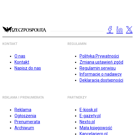
KONTAKT
REGULAMIN
O nas
Polityka Prywatności
Kontakt
Zmiana ustawień zgód
Napisz do nas
Regulamin serwisu
Informacje o nadawcy
Deklaracja dostępności
REKLAMA I PRENUMERATA
PARTNERZY
Reklama
E-kiosk.pl
Ogłoszenia
E-gazety.pl
Prenumerata
Nexto.pl
Archiwum
Mała księgowość
Kancelarierp.pl