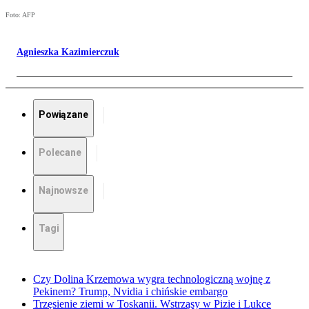
Foto: AFP
Agnieszka Kazimierczuk
Powiązane
Polecane
Najnowsze
Tagi
Czy Dolina Krzemowa wygra technologiczną wojnę z
Pekinem? Trump, Nvidia i chińskie embargo
Trzęsienie ziemi w Toskanii. Wstrząsy w Pizie i Lukce