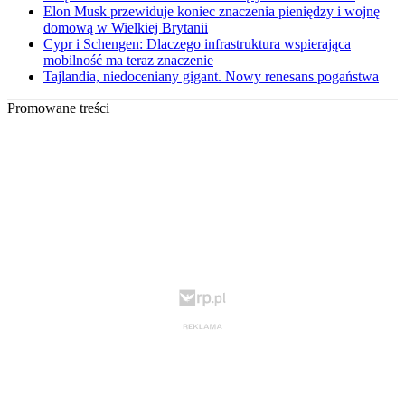
Elon Musk przewiduje koniec znaczenia pieniędzy i wojnę
domową w Wielkiej Brytanii
Cypr i Schengen: Dlaczego infrastruktura wspierająca
mobilność ma teraz znaczenie
Tajlandia, niedoceniany gigant. Nowy renesans pogaństwa
Promowane treści