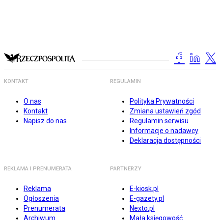
KONTAKT
REGULAMIN
O nas
Polityka Prywatności
Kontakt
Zmiana ustawień zgód
Napisz do nas
Regulamin serwisu
Informacje o nadawcy
Deklaracja dostępności
REKLAMA I PRENUMERATA
PARTNERZY
Reklama
E-kiosk.pl
Ogłoszenia
E-gazety.pl
Prenumerata
Nexto.pl
Archiwum
Mała księgowość