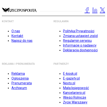
KONTAKT
REGULAMIN
O nas
Polityka Prywatności
Kontakt
Zmiana ustawień zgód
Napisz do nas
Regulamin serwisu
Informacje o nadawcy
Deklaracja dostępności
REKLAMA I PRENUMERATA
PARTNERZY
Reklama
E-kiosk.pl
Ogłoszenia
E-gazety.pl
Prenumerata
Nexto.pl
Archiwum
Mała księgowość
Kancelarierp.pl
Wieści Rolnicze
Życie Warszawy