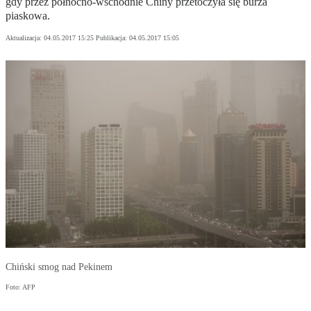
gdy przez północno-wschodnie Chiny przetoczyła się burza
piaskowa.
Aktualizacja:
04.05.2017 15:25
Publikacja:
04.05.2017 15:05
Chiński smog nad Pekinem
Foto: AFP