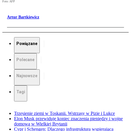
Foto: AFP
Artur Bartkiewicz
Powiązane
Polecane
Najnowsze
Tagi
Trzęsienie ziemi w Toskanii. Wstrząsy w Pizie i Lukce
Elon Musk przewiduje koniec znaczenia pieniędzy i wojnę
domową w Wielkiej Brytanii
Cypr i Schengen: Dlaczego infrastruktura wspierająca