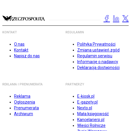
KONTAKT
REGULAMIN
O nas
Polityka Prywatności
Kontakt
Zmiana ustawień zgód
Napisz do nas
Regulamin serwisu
Informacje o nadawcy
Deklaracja dostępności
REKLAMA I PRENUMERATA
PARTNERZY
Reklama
E-kiosk.pl
Ogłoszenia
E-gazety.pl
Prenumerata
Nexto.pl
Archiwum
Mała księgowość
Kancelarierp.pl
Wieści Rolnicze