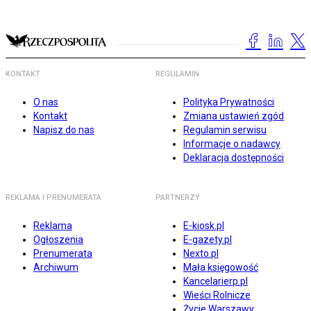
KONTAKT
REGULAMIN
O nas
Polityka Prywatności
Kontakt
Zmiana ustawień zgód
Napisz do nas
Regulamin serwisu
Informacje o nadawcy
Deklaracja dostępności
REKLAMA I PRENUMERATA
PARTNERZY
Reklama
E-kiosk.pl
Ogłoszenia
E-gazety.pl
Prenumerata
Nexto.pl
Archiwum
Mała księgowość
Kancelarierp.pl
Wieści Rolnicze
Życie Warszawy