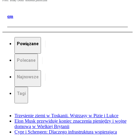
Foto: Biały Dom/ domena publiczna
qm
Powiązane
Polecane
Najnowsze
Tagi
Trzęsienie ziemi w Toskanii. Wstrząsy w Pizie i Lukce
Elon Musk przewiduje koniec znaczenia pieniędzy i wojnę
domową w Wielkiej Brytanii
Cypr i Schengen: Dlaczego infrastruktura wspierająca