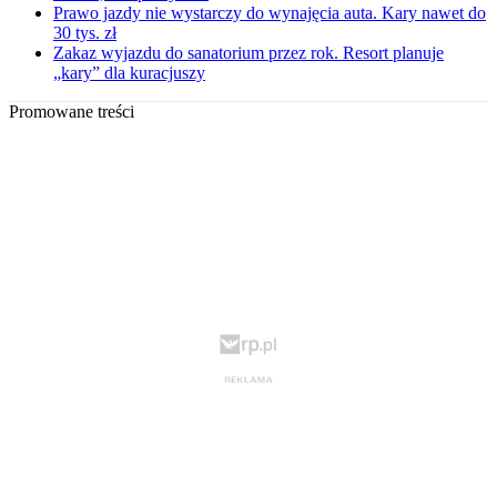
Prawo jazdy nie wystarczy do wynajęcia auta. Kary nawet do
30 tys. zł
Zakaz wyjazdu do sanatorium przez rok. Resort planuje
„kary” dla kuracjuszy
Promowane treści