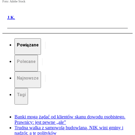
Foto: Adobe Stock
J.K.
Powiązane
Polecane
Najnowsze
Tagi
Banki mogą żądać od klientów skanu dowodu osobistego.
Prawnicy: jest pewne „ale”
Trudna walka z samowolą budowlaną. NIK wini gminy i
nadzór, a te polityków