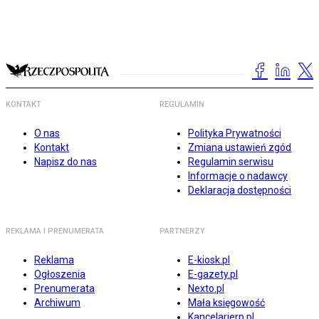
KONTAKT
REGULAMIN
O nas
Polityka Prywatności
Kontakt
Zmiana ustawień zgód
Napisz do nas
Regulamin serwisu
Informacje o nadawcy
Deklaracja dostępności
REKLAMA I PRENUMERATA
PARTNERZY
Reklama
E-kiosk.pl
Ogłoszenia
E-gazety.pl
Prenumerata
Nexto.pl
Archiwum
Mała księgowość
Kancelarierp.pl