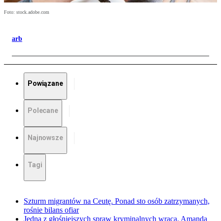
Foto: stock.adobe.com
arb
Powiązane
Polecane
Najnowsze
Tagi
Szturm migrantów na Ceutę. Ponad sto osób zatrzymanych,
rośnie bilans ofiar
Jedna z głośniejszych spraw kryminalnych wraca. Amanda