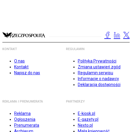
KONTAKT
REGULAMIN
O nas
Polityka Prywatności
Kontakt
Zmiana ustawień zgód
Napisz do nas
Regulamin serwisu
Informacje o nadawcy
Deklaracja dostępności
REKLAMA I PRENUMERATA
PARTNERZY
Reklama
E-kiosk.pl
Ogłoszenia
E-gazety.pl
Prenumerata
Nexto.pl
Archiwum
Mała księgowość