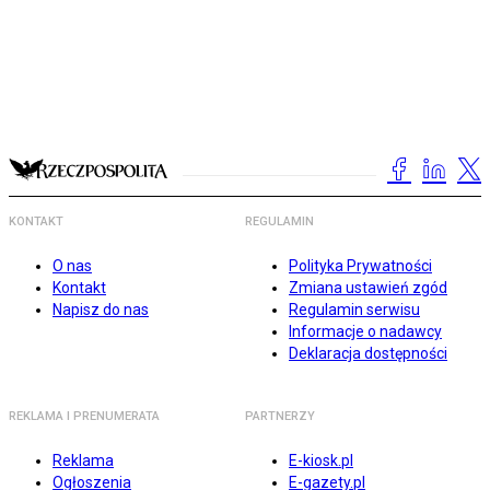
KONTAKT
REGULAMIN
O nas
Polityka Prywatności
Kontakt
Zmiana ustawień zgód
Napisz do nas
Regulamin serwisu
Informacje o nadawcy
Deklaracja dostępności
REKLAMA I PRENUMERATA
PARTNERZY
Reklama
E-kiosk.pl
Ogłoszenia
E-gazety.pl