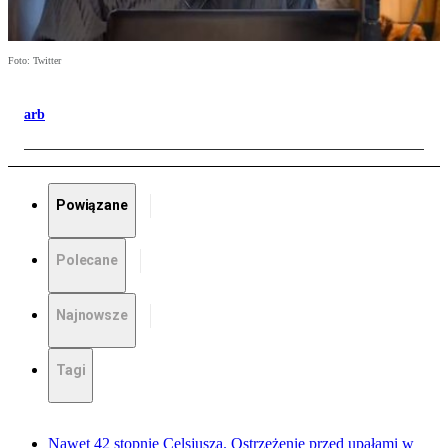
Foto: Twitter
arb
Powiązane
Polecane
Najnowsze
Tagi
Nawet 42 stopnie Celsjusza. Ostrzeżenie przed upałami w