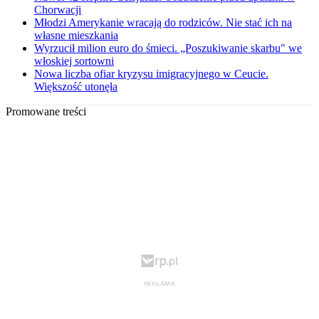
Chorwacji
Młodzi Amerykanie wracają do rodziców. Nie stać ich na
własne mieszkania
Wyrzucił milion euro do śmieci. „Poszukiwanie skarbu" we
włoskiej sortowni
Nowa liczba ofiar kryzysu imigracyjnego w Ceucie.
Większość utonęła
Promowane treści