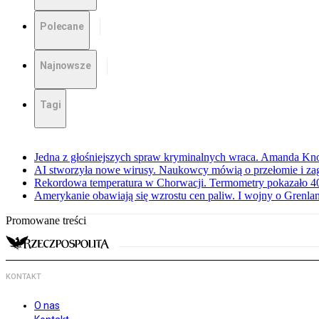
Polecane
Najnowsze
Tagi
Jedna z głośniejszych spraw kryminalnych wraca. Amanda Kno
AI stworzyła nowe wirusy. Naukowcy mówią o przełomie i za
Rekordowa temperatura w Chorwacji. Termometry pokazało 40 
Amerykanie obawiają się wzrostu cen paliw. I wojny o Grenla
Promowane treści
KONTAKT
O nas