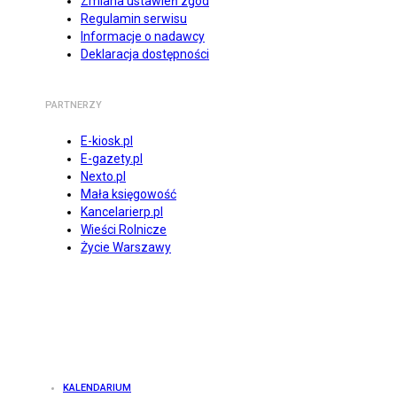
Zmiana ustawień zgód
Regulamin serwisu
Informacje o nadawcy
Deklaracja dostępności
PARTNERZY
E-kiosk.pl
E-gazety.pl
Nexto.pl
Mała księgowość
Kancelarierp.pl
Wieści Rolnicze
Życie Warszawy
KALENDARIUM