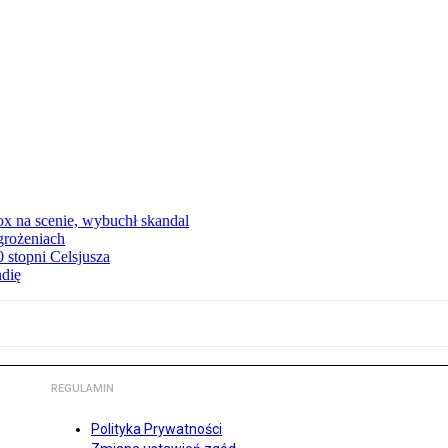
x na scenie, wybuchł skandal
grożeniach
stopni Celsjusza
ndię
REGULAMIN
Polityka Prywatności