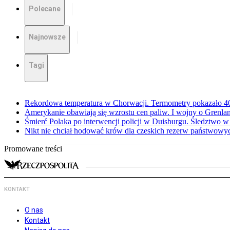
Polecane
Najnowsze
Tagi
Rekordowa temperatura w Chorwacji. Termometry pokazało 40 
Amerykanie obawiają się wzrostu cen paliw. I wojny o Grenla
Śmierć Polaka po interwencji policji w Duisburgu. Śledztwo 
Nikt nie chciał hodować krów dla czeskich rezerw państwowyc
Promowane treści
KONTAKT
O nas
Kontakt