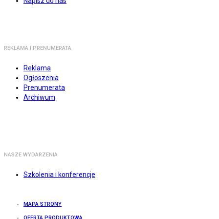
Napisz do nas
REKLAMA I PRENUMERATA
Reklama
Ogłoszenia
Prenumerata
Archiwum
NASZE WYDARZENIA
Szkolenia i konferencje
MAPA STRONY
OFERTA PRODUKTOWA