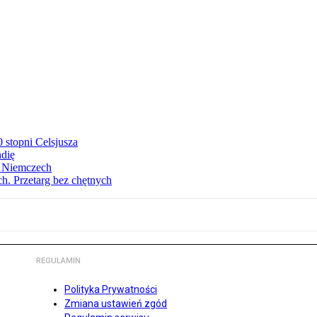
stopni Celsjusza
ndię
w Niemczech
h. Przetarg bez chętnych
REGULAMIN
Polityka Prywatności
Zmiana ustawień zgód