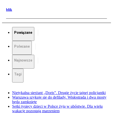
blik
Powiązane
Polecane
Najnowsze
Tagi
Nietykalna sierżant „Doris”. Drugie życie tajnej policjantki
Warszawa szykuje się do defilady. Wisłostrada i dwa mosty
będą zamknięte
Setki tysięcy dzieci w Polsce żyją w ubóstwie. Dla wielu
wakacje pozostają marzeniem