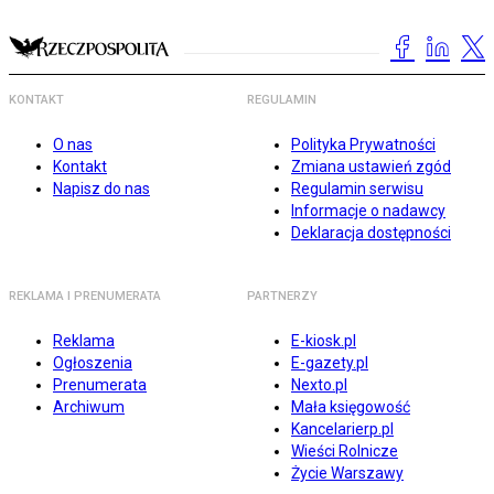
KONTAKT
REGULAMIN
O nas
Polityka Prywatności
Kontakt
Zmiana ustawień zgód
Napisz do nas
Regulamin serwisu
Informacje o nadawcy
Deklaracja dostępności
REKLAMA I PRENUMERATA
PARTNERZY
Reklama
E-kiosk.pl
Ogłoszenia
E-gazety.pl
Prenumerata
Nexto.pl
Archiwum
Mała księgowość
Kancelarierp.pl
Wieści Rolnicze
Życie Warszawy