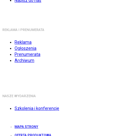
Napisz do nas
REKLAMA I PRENUMERATA
Reklama
Ogłoszenia
Prenumerata
Archiwum
NASZE WYDARZENIA
Szkolenia i konferencje
MAPA STRONY
OFERTA PRODUKTOWA