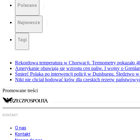
Polecane
Najnowsze
Tagi
Rekordowa temperatura w Chorwacji. Termometry pokazało 40 
Amerykanie obawiają się wzrostu cen paliw. I wojny o Grenla
Śmierć Polaka po interwencji policji w Duisburgu. Śledztwo 
Nikt nie chciał hodować krów dla czeskich rezerw państwowyc
Promowane treści
KONTAKT
O nas
Kontakt