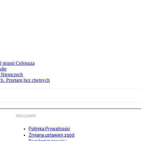
stopni Celsjusza
ndię
w Niemczech
h. Przetarg bez chętnych
REGULAMIN
Polityka Prywatności
Zmiana ustawień zgód