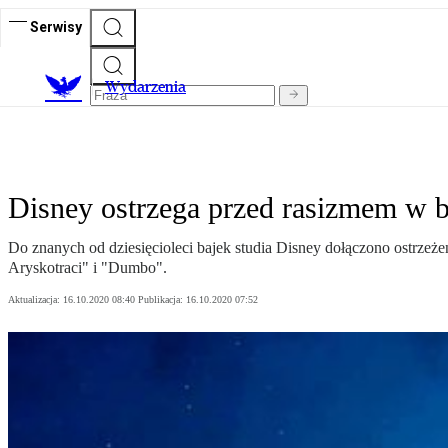
Serwisy
Wydarzenia
Disney ostrzega przed rasizmem w b
Do znanych od dziesięcioleci bajek studia Disney dołączono ostrzeże
Aryskotraci" i "Dumbo".
Aktualizacja:
16.10.2020 08:40
Publikacja:
16.10.2020 07:52