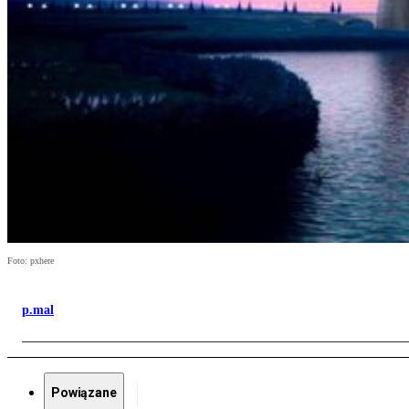
Foto: pxhere
p.mal
Powiązane