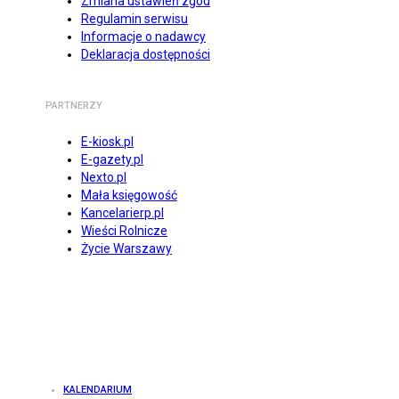
Zmiana ustawień zgód
Regulamin serwisu
Informacje o nadawcy
Deklaracja dostępności
PARTNERZY
E-kiosk.pl
E-gazety.pl
Nexto.pl
Mała księgowość
Kancelarierp.pl
Wieści Rolnicze
Życie Warszawy
KALENDARIUM