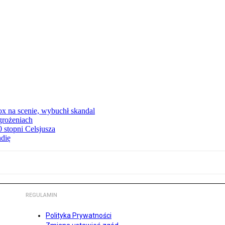
x na scenie, wybuchł skandal
grożeniach
stopni Celsjusza
ndię
REGULAMIN
Polityka Prywatności