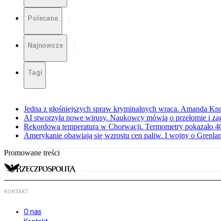
Polecane
Najnowsze
Tagi
Jedna z głośniejszych spraw kryminalnych wraca. Amanda Kno
AI stworzyła nowe wirusy. Naukowcy mówią o przełomie i za
Rekordowa temperatura w Chorwacji. Termometry pokazało 40 
Amerykanie obawiają się wzrostu cen paliw. I wojny o Grenla
Promowane treści
KONTAKT
O nas