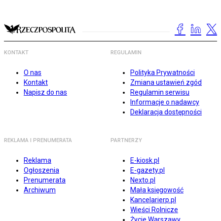
KONTAKT
REGULAMIN
O nas
Polityka Prywatności
Kontakt
Zmiana ustawień zgód
Napisz do nas
Regulamin serwisu
Informacje o nadawcy
Deklaracja dostępności
REKLAMA I PRENUMERATA
PARTNERZY
Reklama
E-kiosk.pl
Ogłoszenia
E-gazety.pl
Prenumerata
Nexto.pl
Archiwum
Mała księgowość
Kancelarierp.pl
Wieści Rolnicze
Życie Warszawy