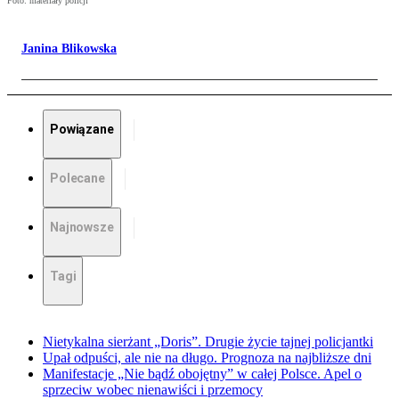
Foto: materiały policji
Janina Blikowska
Powiązane
Polecane
Najnowsze
Tagi
Nietykalna sierżant „Doris”. Drugie życie tajnej policjantki
Upał odpuści, ale nie na długo. Prognoza na najbliższe dni
Manifestacje „Nie bądź obojętny” w całej Polsce. Apel o
sprzeciw wobec nienawiści i przemocy