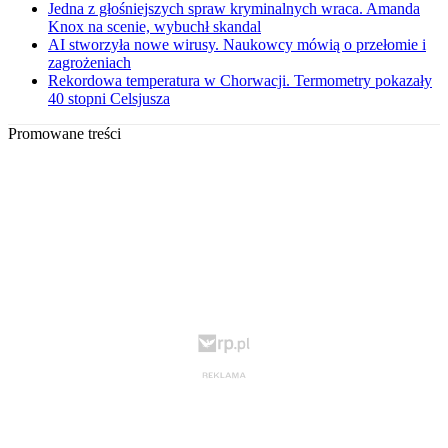
Jedna z głośniejszych spraw kryminalnych wraca. Amanda
Knox na scenie, wybuchł skandal
AI stworzyła nowe wirusy. Naukowcy mówią o przełomie i
zagrożeniach
Rekordowa temperatura w Chorwacji. Termometry pokazały
40 stopni Celsjusza
Promowane treści