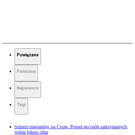
Powiązane
Polecane
Najnowsze
Tagi
Szturm migrantów na Ceutę. Ponad sto osób zatrzymanych,
rośnie bilans ofiar