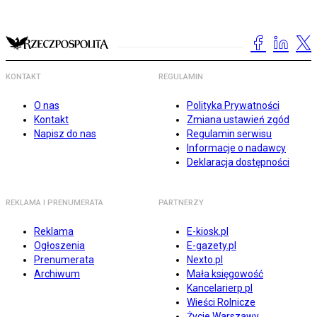
KONTAKT
REGULAMIN
O nas
Polityka Prywatności
Kontakt
Zmiana ustawień zgód
Napisz do nas
Regulamin serwisu
Informacje o nadawcy
Deklaracja dostępności
REKLAMA I PRENUMERATA
PARTNERZY
Reklama
E-kiosk.pl
Ogłoszenia
E-gazety.pl
Prenumerata
Nexto.pl
Archiwum
Mała księgowość
Kancelarierp.pl
Wieści Rolnicze
Życie Warszawy