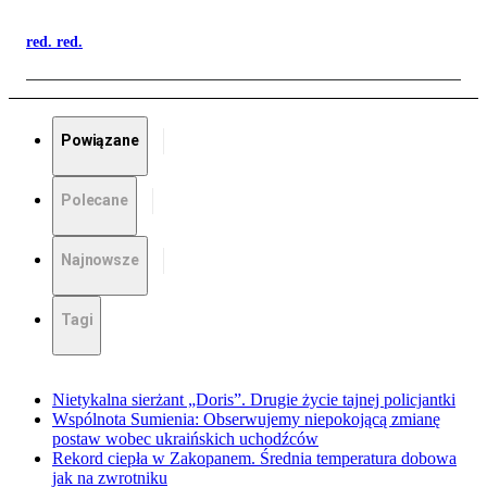
red. red.
Powiązane
Polecane
Najnowsze
Tagi
Nietykalna sierżant „Doris”. Drugie życie tajnej policjantki
Wspólnota Sumienia: Obserwujemy niepokojącą zmianę
postaw wobec ukraińskich uchodźców
Rekord ciepła w Zakopanem. Średnia temperatura dobowa
jak na zwrotniku