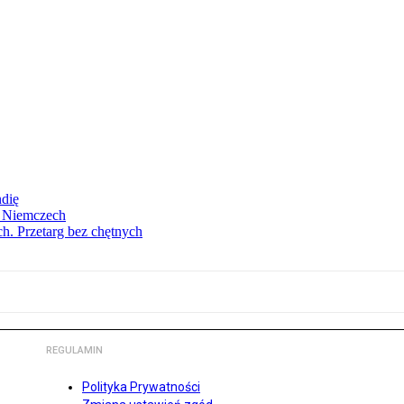
ndię
w Niemczech
h. Przetarg bez chętnych
REGULAMIN
Polityka Prywatności