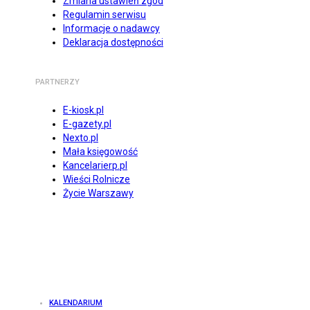
Zmiana ustawień zgód
Regulamin serwisu
Informacje o nadawcy
Deklaracja dostępności
PARTNERZY
E-kiosk.pl
E-gazety.pl
Nexto.pl
Mała księgowość
Kancelarierp.pl
Wieści Rolnicze
Życie Warszawy
KALENDARIUM