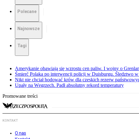
Polecane
Najnowsze
Tagi
Amerykanie obawiają się wzrostu cen paliw. I wojny o Grenla
Śmierć Polaka po interwencji policji w Duisburgu. Śledztwo 
Nikt nie chciał hodować krów dla czeskich rezerw państwowyc
Upały na Węgrzech. Padł absolutny rekord temperatury
Promowane treści
KONTAKT
O nas