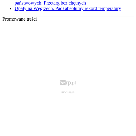
państwowych. Przetarg bez chętnych
Upały na Węgrzech. Padł absolutny rekord temperatury
Promowane treści