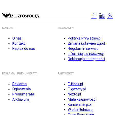
KONTAKT
REGULAMIN
O nas
Polityka Prywatności
Kontakt
Zmiana ustawień zgód
Napisz do nas
Regulamin serwisu
Informacje o nadawcy
Deklaracja dostępności
REKLAMA I PRENUMERATA
PARTNERZY
Reklama
E-kiosk.pl
Ogłoszenia
E-gazety.pl
Prenumerata
Nexto.pl
Archiwum
Mała księgowość
Kancelarierp.pl
Wieści Rolnicze
Życie Warszawy