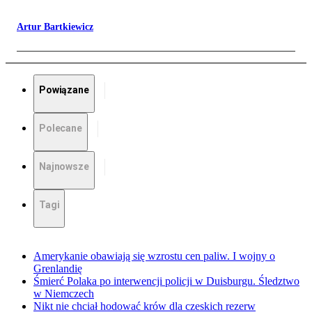
Artur Bartkiewicz
Powiązane
Polecane
Najnowsze
Tagi
Amerykanie obawiają się wzrostu cen paliw. I wojny o
Grenlandię
Śmierć Polaka po interwencji policji w Duisburgu. Śledztwo
w Niemczech
Nikt nie chciał hodować krów dla czeskich rezerw