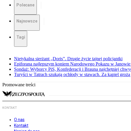
Polecane
Najnowsze
Tagi
Nietykalna sierżant „Doris”. Drugie życie tajnej policjantki
Epiforana najlepszym koniem Narodowego Pokazu w Janowie
Sondaż: Wyborcy PiS, Konfederacji i Brauna najchętniej chw
Turyści w Tatrach szukają ochłody w stawach. Za kąpiel groż
Promowane treści
KONTAKT
O nas
Kontakt