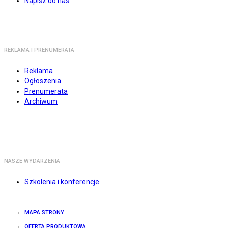
Napisz do nas
REKLAMA I PRENUMERATA
Reklama
Ogłoszenia
Prenumerata
Archiwum
NASZE WYDARZENIA
Szkolenia i konferencje
MAPA STRONY
OFERTA PRODUKTOWA