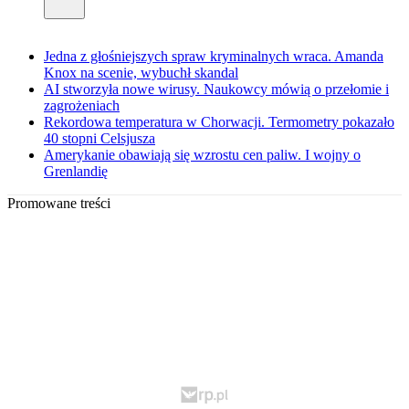
Jedna z głośniejszych spraw kryminalnych wraca. Amanda
Knox na scenie, wybuchł skandal
AI stworzyła nowe wirusy. Naukowcy mówią o przełomie i
zagrożeniach
Rekordowa temperatura w Chorwacji. Termometry pokazało
40 stopni Celsjusza
Amerykanie obawiają się wzrostu cen paliw. I wojny o
Grenlandię
Promowane treści