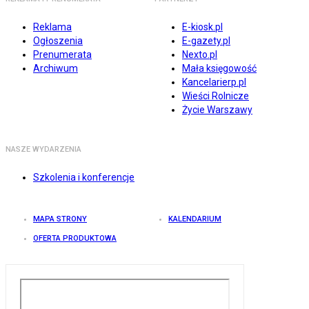
Reklama
E-kiosk.pl
Ogłoszenia
E-gazety.pl
Prenumerata
Nexto.pl
Archiwum
Mała księgowość
Kancelarierp.pl
Wieści Rolnicze
Życie Warszawy
NASZE WYDARZENIA
Szkolenia i konferencje
MAPA STRONY
KALENDARIUM
OFERTA PRODUKTOWA