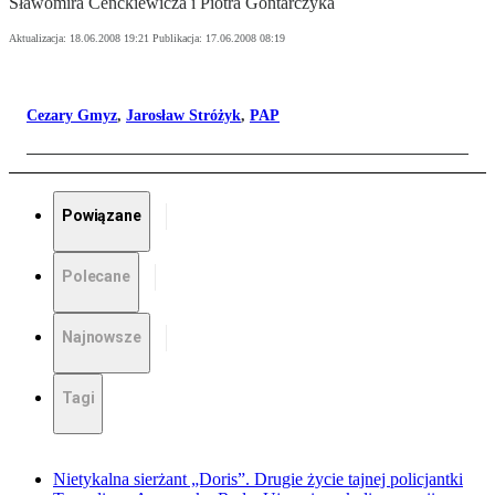
Sławomira Cenckiewicza i Piotra Gontarczyka
Aktualizacja:
18.06.2008 19:21
Publikacja:
17.06.2008 08:19
Cezary Gmyz
,
Jarosław Stróżyk
,
PAP
Powiązane
Polecane
Najnowsze
Tagi
Nietykalna sierżant „Doris”. Drugie życie tajnej policjantki