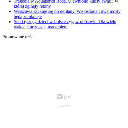
Tragedia w Aquaparku Reda. Ujawniono kulisy awarii, w
której zginęły rekiny
Warszawa szykuje się do defilady. Wisłostrada i dwa mosty
będą zamknięte
Setki tysięcy dzieci w Polsce żyją w ubóstwie. Dla wielu
wakacje pozostają marzeniem
Promowane treści