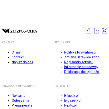
KONTAKT
REGULAMIN
O nas
Polityka Prywatności
Kontakt
Zmiana ustawień zgód
Napisz do nas
Regulamin serwisu
Informacje o nadawcy
Deklaracja dostępności
REKLAMA I PRENUMERATA
PARTNERZY
Reklama
E-kiosk.pl
Ogłoszenia
E-gazety.pl
Prenumerata
Nexto.pl