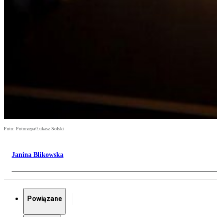
Foto: Fotorzepa/Łukasz Solski
Janina Blikowska
Powiązane