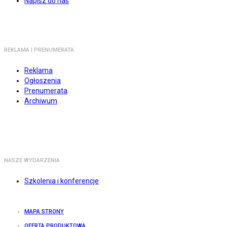
Napisz do nas
REKLAMA I PRENUMERATA
Reklama
Ogłoszenia
Prenumerata
Archiwum
NASZE WYDARZENIA
Szkolenia i konferencje
MAPA STRONY
OFERTA PRODUKTOWA