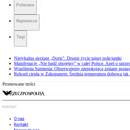
Polecane
Najnowsze
Tagi
Nietykalna sierżant „Doris”. Drugie życie tajnej policjantki
Manifestacje „Nie bądź obojętny” w całej Polsce. Apel o sprz
Wspólnota Sumienia: Obserwujemy niepokojącą zmianę posta
Rekord ciepła w Zakopanem. Średnia temperatura dobowa jak 
Promowane treści
KONTAKT
O nas
Kontakt