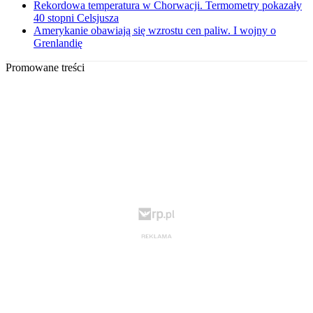
Rekordowa temperatura w Chorwacji. Termometry pokazały
40 stopni Celsjusza
Amerykanie obawiają się wzrostu cen paliw. I wojny o
Grenlandię
Promowane treści