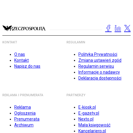
KONTAKT
REGULAMIN
O nas
Polityka Prywatności
Kontakt
Zmiana ustawień zgód
Napisz do nas
Regulamin serwisu
Informacje o nadawcy
Deklaracja dostępności
REKLAMA I PRENUMERATA
PARTNERZY
Reklama
E-kiosk.pl
Ogłoszenia
E-gazety.pl
Prenumerata
Nexto.pl
Archiwum
Mała księgowość
Kancelarierp.pl