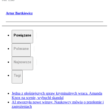
Foto: 123RF
Artur Bartkiewicz
Powiązane
Polecane
Najnowsze
Tagi
Jedna z głośniejszych spraw kryminalnych wraca. Amanda
Knox na scenie, wybuchł skandal
AI stworzyła nowe wirusy. Naukowcy mówią o przełomie i
zagrożeniach