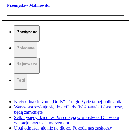
Przemysław Malinowski
Powiązane
Polecane
Najnowsze
Tagi
Nietykalna sierżant „Doris”. Drugie życie tajnej policjantki
Warszawa szykuje się do defilady. Wisłostrada i dwa mosty
będą zamknięte
Setki tysięcy dzieci w Polsce żyją w ubóstwie. Dla wielu
wakacje pozostają marzeniem
Upał odpuści, ale nie na długo. Pogoda nas zaskoczy