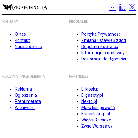
KONTAKT
REGULAMIN
O nas
Polityka Prywatności
Kontakt
Zmiana ustawień zgód
Napisz do nas
Regulamin serwisu
Informacje o nadawcy
Deklaracja dostępności
REKLAMA I PRENUMERATA
PARTNERZY
Reklama
E-kiosk.pl
Ogłoszenia
E-gazety.pl
Prenumerata
Nexto.pl
Archiwum
Mała księgowość
Kancelarierp.pl
Wieści Rolnicze
Życie Warszawy