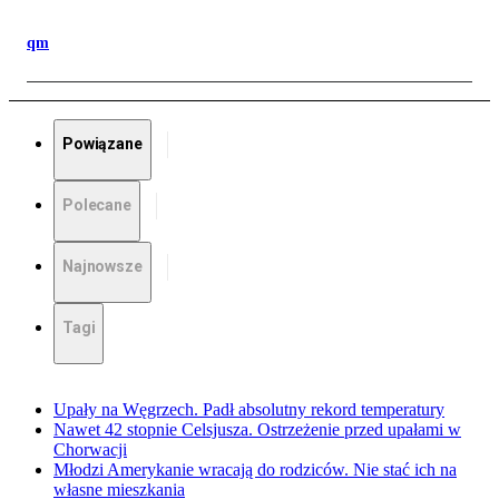
qm
Powiązane
Polecane
Najnowsze
Tagi
Upały na Węgrzech. Padł absolutny rekord temperatury
Nawet 42 stopnie Celsjusza. Ostrzeżenie przed upałami w
Chorwacji
Młodzi Amerykanie wracają do rodziców. Nie stać ich na
własne mieszkania