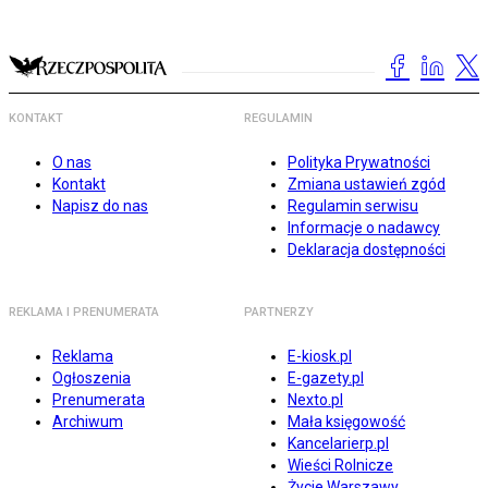
KONTAKT
REGULAMIN
O nas
Polityka Prywatności
Kontakt
Zmiana ustawień zgód
Napisz do nas
Regulamin serwisu
Informacje o nadawcy
Deklaracja dostępności
REKLAMA I PRENUMERATA
PARTNERZY
Reklama
E-kiosk.pl
Ogłoszenia
E-gazety.pl
Prenumerata
Nexto.pl
Archiwum
Mała księgowość
Kancelarierp.pl
Wieści Rolnicze
Życie Warszawy