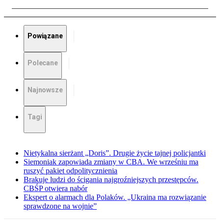
Powiązane
Polecane
Najnowsze
Tagi
Nietykalna sierżant „Doris”. Drugie życie tajnej policjantki
Siemoniak zapowiada zmiany w CBA. We wrześniu ma
ruszyć pakiet odpolitycznienia
Brakuje ludzi do ścigania najgroźniejszych przestępców.
CBŚP otwiera nabór
Ekspert o alarmach dla Polaków. „Ukraina ma rozwiązanie
sprawdzone na wojnie”