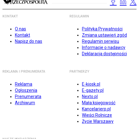
KONTAKT
REGULAMIN
O nas
Polityka Prywatności
Kontakt
Zmiana ustawień zgód
Napisz do nas
Regulamin serwisu
Informacje o nadawcy
Deklaracja dostępności
REKLAMA I PRENUMERATA
PARTNERZY
Reklama
E-kiosk.pl
Ogłoszenia
E-gazety.pl
Prenumerata
Nexto.pl
Archiwum
Mała księgowość
Kancelarierp.pl
Wieści Rolnicze
Życie Warszawy