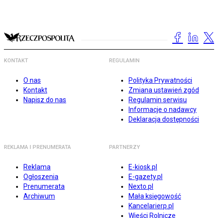
KONTAKT
REGULAMIN
O nas
Polityka Prywatności
Kontakt
Zmiana ustawień zgód
Napisz do nas
Regulamin serwisu
Informacje o nadawcy
Deklaracja dostępności
REKLAMA I PRENUMERATA
PARTNERZY
Reklama
E-kiosk.pl
Ogłoszenia
E-gazety.pl
Prenumerata
Nexto.pl
Archiwum
Mała księgowość
Kancelarierp.pl
Wieści Rolnicze