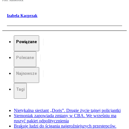
Foto: AdobeStock
Izabela Kacprzak
Powiązane
Polecane
Najnowsze
Tagi
Nietykalna sierżant „Doris”. Drugie życie tajnej policjantki
Siemoniak zapowiada zmiany w CBA. We wrześniu ma
ruszyć pakiet odpolitycznienia
Brakuje ludzi do ścigania najgroźniejszych przestępców.