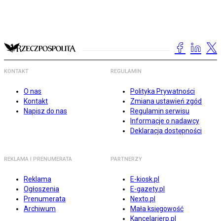
KONTAKT
REGULAMIN
O nas
Polityka Prywatności
Kontakt
Zmiana ustawień zgód
Napisz do nas
Regulamin serwisu
Informacje o nadawcy
Deklaracja dostępności
REKLAMA I PRENUMERATA
PARTNERZY
Reklama
E-kiosk.pl
Ogłoszenia
E-gazety.pl
Prenumerata
Nexto.pl
Archiwum
Mała księgowość
Kancelarierp.pl