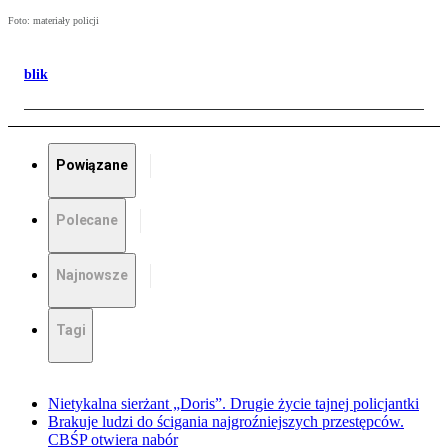
Foto: materiały policji
blik
Powiązane
Polecane
Najnowsze
Tagi
Nietykalna sierżant „Doris”. Drugie życie tajnej policjantki
Brakuje ludzi do ścigania najgroźniejszych przestępców.
CBŚP otwiera nabór