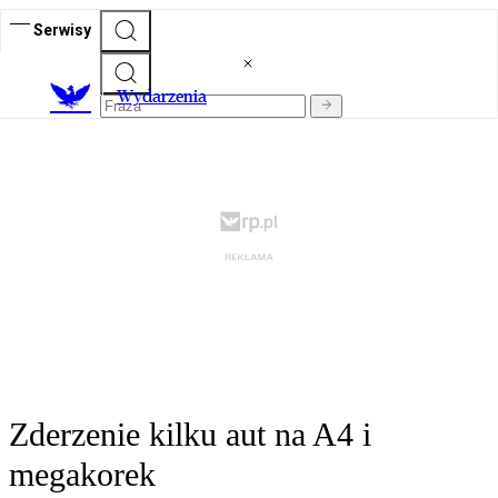
Serwisy
Wydarzenia
Zderzenie kilku aut na A4 i
megakorek