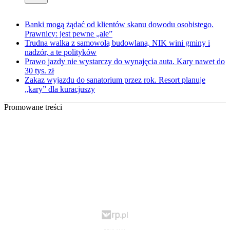
Banki mogą żądać od klientów skanu dowodu osobistego.
Prawnicy: jest pewne „ale”
Trudna walka z samowolą budowlaną. NIK wini gminy i
nadzór, a te polityków
Prawo jazdy nie wystarczy do wynajęcia auta. Kary nawet do
30 tys. zł
Zakaz wyjazdu do sanatorium przez rok. Resort planuje
„kary” dla kuracjuszy
Promowane treści