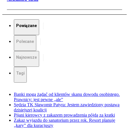
Powiązane
Polecane
Najnowsze
Tagi
Banki mogą żądać od klientów skanu dowodu osobistego.
Prawnicy: jest pewne „ale”
Sędzia TK Sławomir Patyra: Jestem zawiedziony postawą
dzisiejszej koalicji
Pijani kierowcy z zakazem prowadzenia pójdą za kratki
Zakaz wyjazdu do sanatorium przez rok. Resort planuje
„kary” dla kuracjuszy