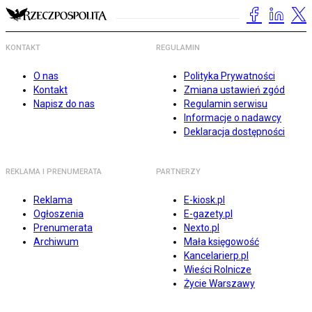
KONTAKT
REGULAMIN
O nas
Polityka Prywatności
Kontakt
Zmiana ustawień zgód
Napisz do nas
Regulamin serwisu
Informacje o nadawcy
Deklaracja dostępności
REKLAMA I PRENUMERATA
PARTNERZY
Reklama
E-kiosk.pl
Ogłoszenia
E-gazety.pl
Prenumerata
Nexto.pl
Archiwum
Mała księgowość
Kancelarierp.pl
Wieści Rolnicze
Życie Warszawy