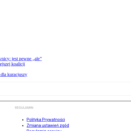
nicy: jest pewne „ale”
szej koalicji
 dla kuracjuszy
REGULAMIN
Polityka Prywatności
Zmiana ustawień zgód