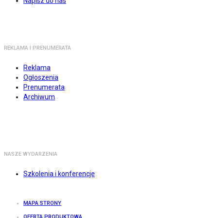
Napisz do nas
REKLAMA I PRENUMERATA
Reklama
Ogłoszenia
Prenumerata
Archiwum
NASZE WYDARZENIA
Szkolenia i konferencje
MAPA STRONY
OFERTA PRODUKTOWA