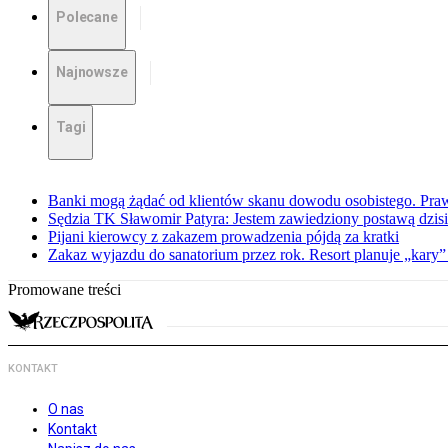
Polecane
Najnowsze
Tagi
Banki mogą żądać od klientów skanu dowodu osobistego. Praw
Sędzia TK Sławomir Patyra: Jestem zawiedziony postawą dzisiej
Pijani kierowcy z zakazem prowadzenia pójdą za kratki
Zakaz wyjazdu do sanatorium przez rok. Resort planuje „kary”
Promowane treści
KONTAKT
O nas
Kontakt