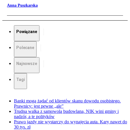
Anna Puszkarska
Powiązane
Polecane
Najnowsze
Tagi
Banki mogą żądać od klientów skanu dowodu osobistego.
Prawnicy: jest pewne „ale”
Trudna walka z samowolą budowlaną. NIK wini gminy i
nadzór, a te polityków
Prawo jazdy nie wystarczy do wynajęcia auta. Kary nawet do
30 tys. zł