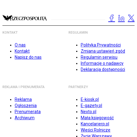
KONTAKT
REGULAMIN
O nas
Polityka Prywatności
Kontakt
Zmiana ustawień zgód
Napisz do nas
Regulamin serwisu
Informacje o nadawcy
Deklaracja dostępności
REKLAMA I PRENUMERATA
PARTNERZY
Reklama
E-kiosk.pl
Ogłoszenia
E-gazety.pl
Prenumerata
Nexto.pl
Archiwum
Mała księgowość
Kancelarierp.pl
Wieści Rolnicze
Życie Warszawy