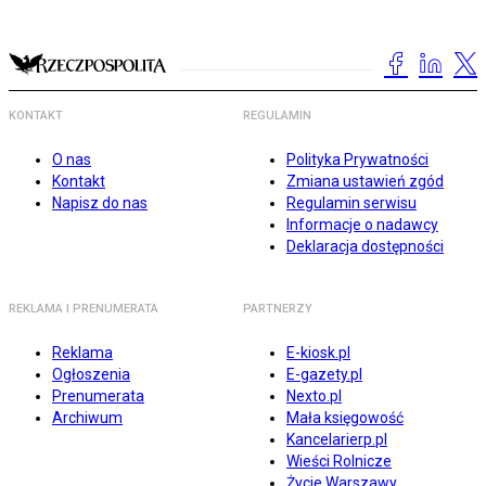
KONTAKT
REGULAMIN
O nas
Polityka Prywatności
Kontakt
Zmiana ustawień zgód
Napisz do nas
Regulamin serwisu
Informacje o nadawcy
Deklaracja dostępności
REKLAMA I PRENUMERATA
PARTNERZY
Reklama
E-kiosk.pl
Ogłoszenia
E-gazety.pl
Prenumerata
Nexto.pl
Archiwum
Mała księgowość
Kancelarierp.pl
Wieści Rolnicze
Życie Warszawy