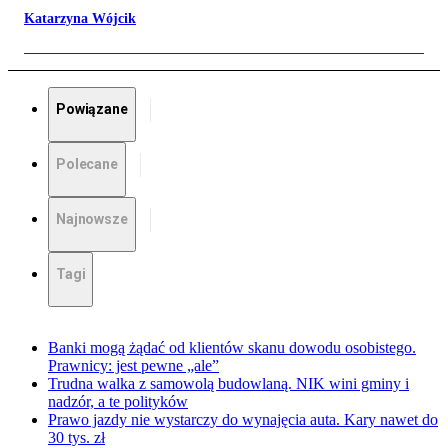
Katarzyna Wójcik
Powiązane
Polecane
Najnowsze
Tagi
Banki mogą żądać od klientów skanu dowodu osobistego.
Prawnicy: jest pewne „ale”
Trudna walka z samowolą budowlaną. NIK wini gminy i
nadzór, a te polityków
Prawo jazdy nie wystarczy do wynajęcia auta. Kary nawet do
30 tys. zł