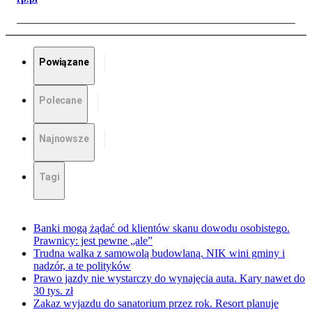
Powiązane
Polecane
Najnowsze
Tagi
Banki mogą żądać od klientów skanu dowodu osobistego.
Prawnicy: jest pewne „ale”
Trudna walka z samowolą budowlaną. NIK wini gminy i
nadzór, a te polityków
Prawo jazdy nie wystarczy do wynajęcia auta. Kary nawet do
30 tys. zł
Zakaz wyjazdu do sanatorium przez rok. Resort planuje