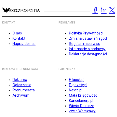
KONTAKT
REGULAMIN
O nas
Polityka Prywatności
Kontakt
Zmiana ustawień zgód
Napisz do nas
Regulamin serwisu
Informacje o nadawcy
Deklaracja dostępności
REKLAMA I PRENUMERATA
PARTNERZY
Reklama
E-kiosk.pl
Ogłoszenia
E-gazety.pl
Prenumerata
Nexto.pl
Archiwum
Mała księgowość
Kancelarierp.pl
Wieści Rolnicze
Życie Warszawy