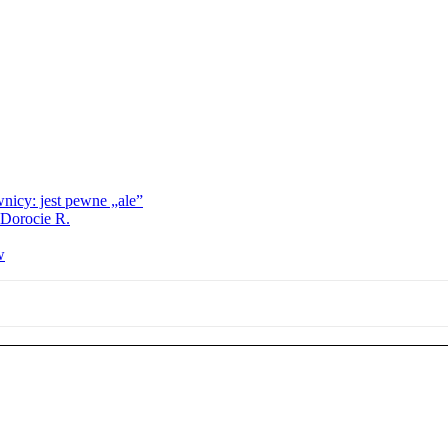
nicy: jest pewne „ale”
 Dorocie R.
w