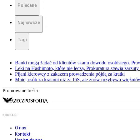
Polecane
Najnowsze
Tagi
Banki mogą żądać od klientów skanu dowodu osobistego. Praw
Leki na Hashimoto, które nie leczą. Prokuratura stawia zarzuty
Pijani kierowcy z zakazem prowadzenia pójdą za kratki
Mniej osób za kratami niż za PiS, ale znów przybywa więźnió
Promowane treści
KONTAKT
O nas
Kontakt