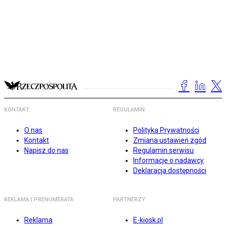
KONTAKT
REGULAMIN
O nas
Polityka Prywatności
Kontakt
Zmiana ustawień zgód
Napisz do nas
Regulamin serwisu
Informacje o nadawcy
Deklaracja dostępności
REKLAMA I PRENUMERATA
PARTNERZY
Reklama
E-kiosk.pl