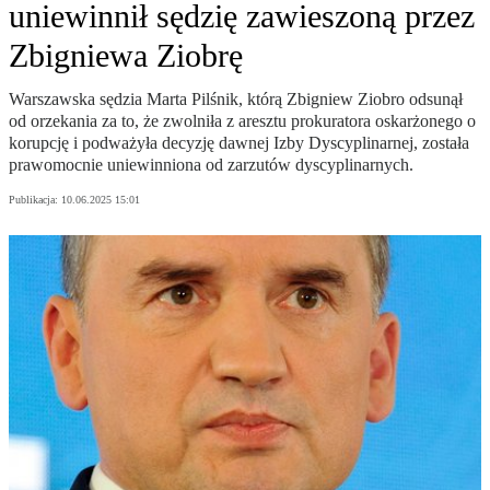
uniewinnił sędzię zawieszoną przez
Zbigniewa Ziobrę
Warszawska sędzia Marta Pilśnik, którą Zbigniew Ziobro odsunął
od orzekania za to, że zwolniła z aresztu prokuratora oskarżonego o
korupcję i podważyła decyzję dawnej Izby Dyscyplinarnej, została
prawomocnie uniewinniona od zarzutów dyscyplinarnych.
Publikacja:
10.06.2025 15:01