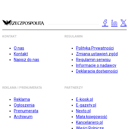
KONTAKT
REGULAMIN
O nas
Polityka Prywatności
Kontakt
Zmiana ustawień zgód
Napisz do nas
Regulamin serwisu
Informacje o nadawcy
Deklaracja dostępności
REKLAMA I PRENUMERATA
PARTNERZY
Reklama
E-kiosk.pl
Ogłoszenia
E-gazety.pl
Prenumerata
Nexto.pl
Archiwum
Mała księgowość
Kancelarierp.pl
Wieści Rolnicze