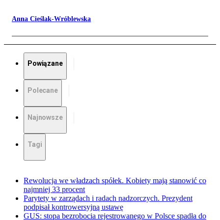
Anna Cieślak-Wróblewska
Powiązane
Polecane
Najnowsze
Tagi
Rewolucja we władzach spółek. Kobiety mają stanowić co
najmniej 33 procent
Parytety w zarządach i radach nadzorczych. Prezydent
podpisał kontrowersyjną ustawę
GUS: stopa bezrobocia rejestrowanego w Polsce spadła do