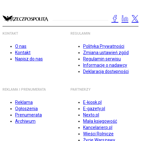
KONTAKT
REGULAMIN
O nas
Polityka Prywatności
Kontakt
Zmiana ustawień zgód
Napisz do nas
Regulamin serwisu
Informacje o nadawcy
Deklaracja dostępności
REKLAMA I PRENUMERATA
PARTNERZY
Reklama
E-kiosk.pl
Ogłoszenia
E-gazety.pl
Prenumerata
Nexto.pl
Archiwum
Mała księgowość
Kancelarierp.pl
Wieści Rolnicze
Życie Warszawy