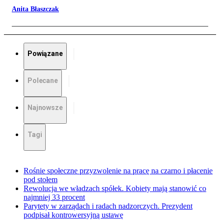
Anita Błaszczak
Powiązane
Polecane
Najnowsze
Tagi
Rośnie społeczne przyzwolenie na pracę na czarno i płacenie
pod stołem
Rewolucja we władzach spółek. Kobiety mają stanowić co
najmniej 33 procent
Parytety w zarządach i radach nadzorczych. Prezydent
podpisał kontrowersyjną ustawę