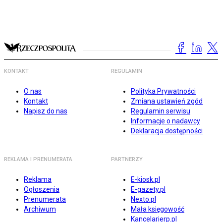
KONTAKT
REGULAMIN
O nas
Polityka Prywatności
Kontakt
Zmiana ustawień zgód
Napisz do nas
Regulamin serwisu
Informacje o nadawcy
Deklaracja dostępności
REKLAMA I PRENUMERATA
PARTNERZY
Reklama
E-kiosk.pl
Ogłoszenia
E-gazety.pl
Prenumerata
Nexto.pl
Archiwum
Mała księgowość
Kancelarierp.pl