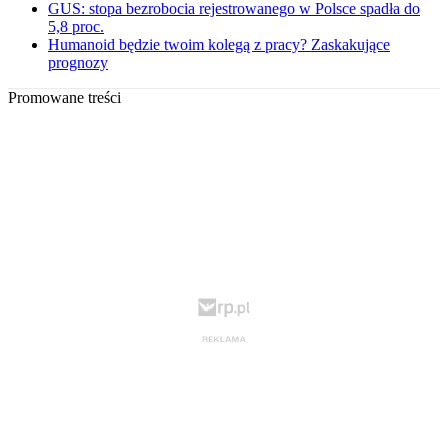
GUS: stopa bezrobocia rejestrowanego w Polsce spadła do
5,8 proc.
Humanoid będzie twoim kolegą z pracy? Zaskakujące
prognozy
Promowane treści