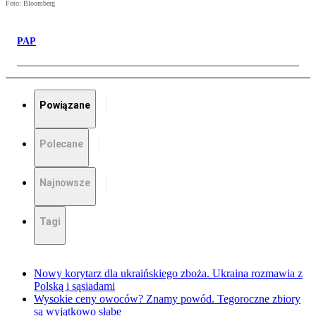
Foto: Bloomberg
PAP
Powiązane
Polecane
Najnowsze
Tagi
Nowy korytarz dla ukraińskiego zboża. Ukraina rozmawia z
Polską i sąsiadami
Wysokie ceny owoców? Znamy powód. Tegoroczne zbiory
są wyjątkowo słabe