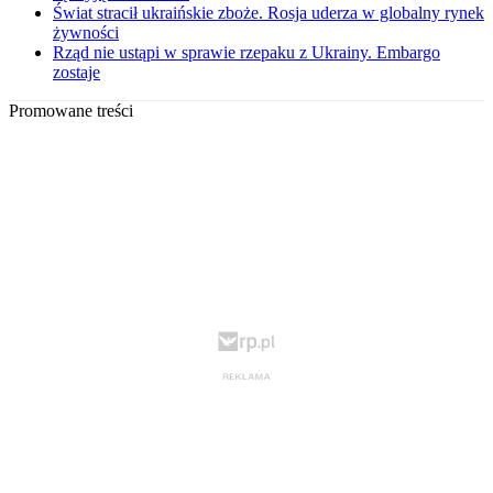
Świat stracił ukraińskie zboże. Rosja uderza w globalny rynek
żywności
Rząd nie ustąpi w sprawie rzepaku z Ukrainy. Embargo
zostaje
Promowane treści