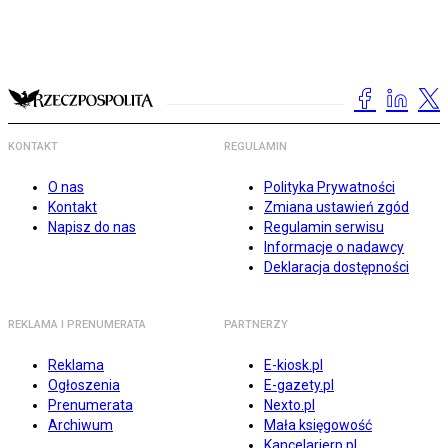
KONTAKT
REGULAMIN
O nas
Polityka Prywatności
Kontakt
Zmiana ustawień zgód
Napisz do nas
Regulamin serwisu
Informacje o nadawcy
Deklaracja dostępności
REKLAMA I PRENUMERATA
PARTNERZY
Reklama
E-kiosk.pl
Ogłoszenia
E-gazety.pl
Prenumerata
Nexto.pl
Archiwum
Mała księgowość
Kancelarierp.pl