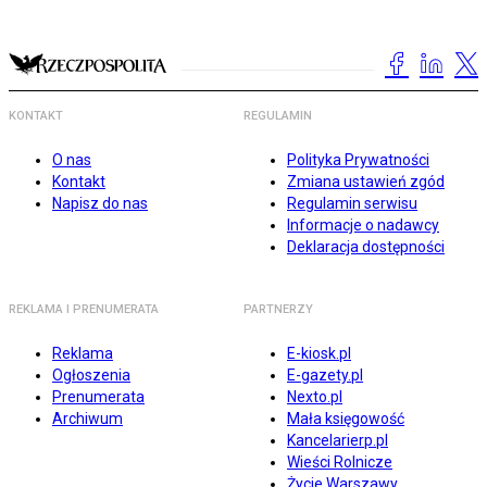
KONTAKT
REGULAMIN
O nas
Polityka Prywatności
Kontakt
Zmiana ustawień zgód
Napisz do nas
Regulamin serwisu
Informacje o nadawcy
Deklaracja dostępności
REKLAMA I PRENUMERATA
PARTNERZY
Reklama
E-kiosk.pl
Ogłoszenia
E-gazety.pl
Prenumerata
Nexto.pl
Archiwum
Mała księgowość
Kancelarierp.pl
Wieści Rolnicze
Życie Warszawy