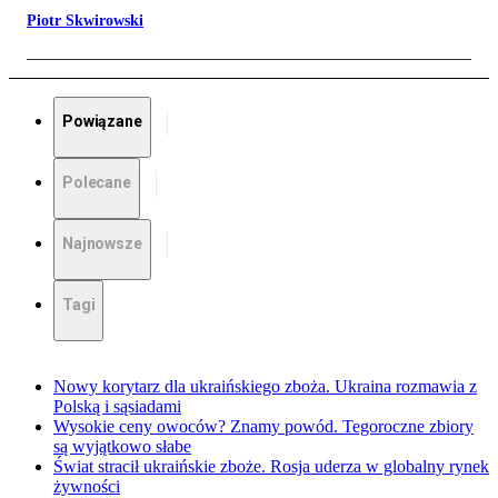
Piotr Skwirowski
Powiązane
Polecane
Najnowsze
Tagi
Nowy korytarz dla ukraińskiego zboża. Ukraina rozmawia z
Polską i sąsiadami
Wysokie ceny owoców? Znamy powód. Tegoroczne zbiory
są wyjątkowo słabe
Świat stracił ukraińskie zboże. Rosja uderza w globalny rynek
żywności