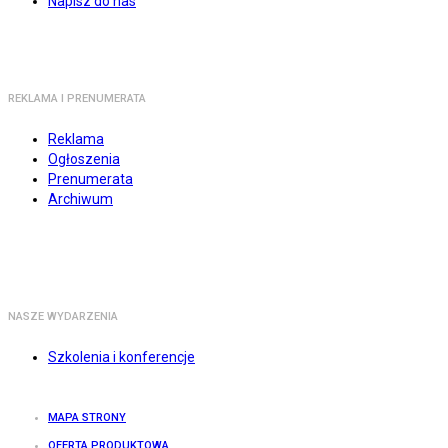
Napisz do nas
REKLAMA I PRENUMERATA
Reklama
Ogłoszenia
Prenumerata
Archiwum
NASZE WYDARZENIA
Szkolenia i konferencje
MAPA STRONY
OFERTA PRODUKTOWA