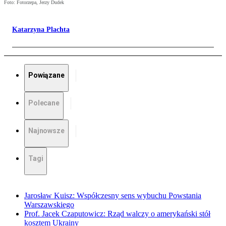
Foto: Fotorzepa, Jerzy Dudek
Katarzyna Plachta
Powiązane
Polecane
Najnowsze
Tagi
Jarosław Kuisz: Współczesny sens wybuchu Powstania
Warszawskiego
Prof. Jacek Czaputowicz: Rząd walczy o amerykański stół
kosztem Ukrainy