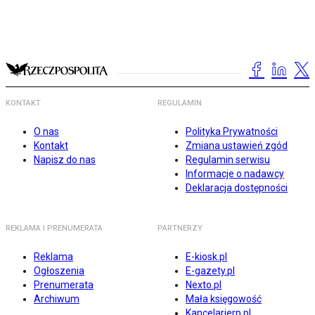
KONTAKT
REGULAMIN
O nas
Polityka Prywatności
Kontakt
Zmiana ustawień zgód
Napisz do nas
Regulamin serwisu
Informacje o nadawcy
Deklaracja dostępności
REKLAMA I PRENUMERATA
PARTNERZY
Reklama
E-kiosk.pl
Ogłoszenia
E-gazety.pl
Prenumerata
Nexto.pl
Archiwum
Mała księgowość
Kancelarierp.pl