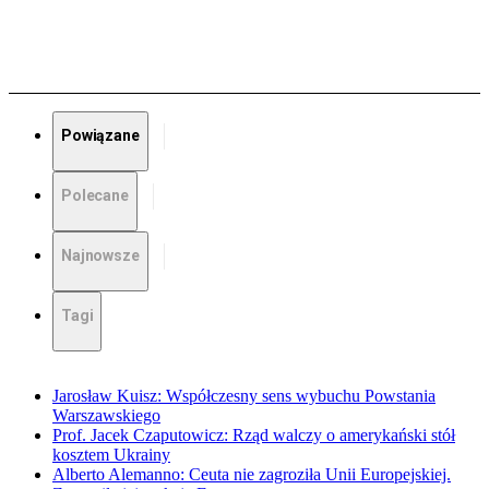
Powiązane
Polecane
Najnowsze
Tagi
Jarosław Kuisz: Współczesny sens wybuchu Powstania
Warszawskiego
Prof. Jacek Czaputowicz: Rząd walczy o amerykański stół
kosztem Ukrainy
Alberto Alemanno: Ceuta nie zagroziła Unii Europejskiej.