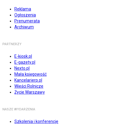
Reklama
Ogłoszenia
Prenumerata
Archiwum
PARTNERZY
E-kiosk.pl
E-gazety.pl
Nexto.pl
Mała księgowość
Kancelarierp.pl
Wieści Rolnicze
Życie Warszawy
NASZE WYDARZENIA
Szkolenia i konferencje