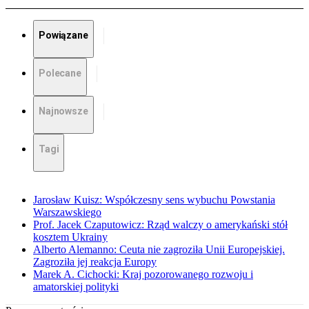
Powiązane
Polecane
Najnowsze
Tagi
Jarosław Kuisz: Współczesny sens wybuchu Powstania
Warszawskiego
Prof. Jacek Czaputowicz: Rząd walczy o amerykański stół
kosztem Ukrainy
Alberto Alemanno: Ceuta nie zagroziła Unii Europejskiej.
Zagroziła jej reakcja Europy
Marek A. Cichocki: Kraj pozorowanego rozwoju i
amatorskiej polityki