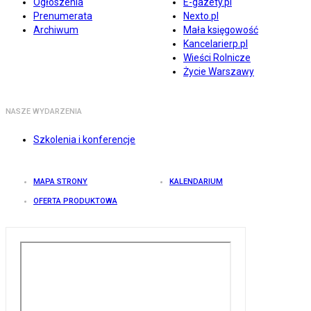
Ogłoszenia
E-gazety.pl
Prenumerata
Nexto.pl
Archiwum
Mała księgowość
Kancelarierp.pl
Wieści Rolnicze
Życie Warszawy
NASZE WYDARZENIA
Szkolenia i konferencje
MAPA STRONY
KALENDARIUM
OFERTA PRODUKTOWA