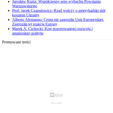
Jarosław Kuisz: Współczesny sens wybuchu Powstania
Warszawskiego
Prof. Jacek Czaputowicz: Rząd walczy o amerykański stół
kosztem Ukrainy
Alberto Alemanno: Ceuta nie zagroziła Unii Europejskiej.
Zagroziła jej reakcja Europy
Marek A. Cichocki: Kraj pozorowanego rozwoju i
amatorskiej polityki
Promowane treści