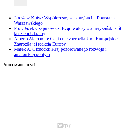
Jarosław Kuisz: Współczesny sens wybuchu Powstania
Warszawskiego
Prof. Jacek Czaputowicz: Rząd walczy o amerykański stół
kosztem Ukrainy
Alberto Alemanno: Ceuta nie zagroziła Unii Europejskiej.
Zagroziła jej reakcja Europy
Marek A. Cichocki: Kraj pozorowanego rozwoju i
amatorskiej polityki
Promowane treści