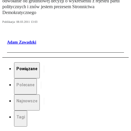
odwołanie od grudniowej decyzji o wykreśleniu z rejestru partii
politycznych i znów jestem prezesem Stronnictwa
Demokratycznego
Publikacja:
08.03.2011 13:03
Adam Zawadzki
Powiązane
Polecane
Najnowsze
Tagi