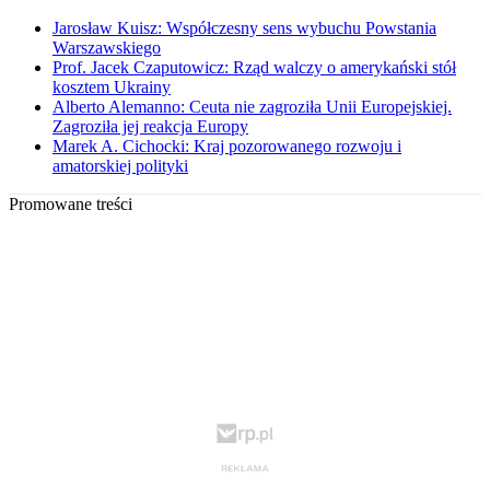
Jarosław Kuisz: Współczesny sens wybuchu Powstania
Warszawskiego
Prof. Jacek Czaputowicz: Rząd walczy o amerykański stół
kosztem Ukrainy
Alberto Alemanno: Ceuta nie zagroziła Unii Europejskiej.
Zagroziła jej reakcja Europy
Marek A. Cichocki: Kraj pozorowanego rozwoju i
amatorskiej polityki
Promowane treści