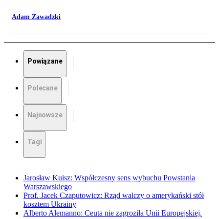
Adam Zawadzki
Powiązane
Polecane
Najnowsze
Tagi
Jarosław Kuisz: Współczesny sens wybuchu Powstania
Warszawskiego
Prof. Jacek Czaputowicz: Rząd walczy o amerykański stół
kosztem Ukrainy
Alberto Alemanno: Ceuta nie zagroziła Unii Europejskiej.