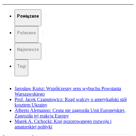
Powiązane
Polecane
Najnowsze
Tagi
Jarosław Kuisz: Współczesny sens wybuchu Powstania
Warszawskiego
Prof. Jacek Czaputowicz: Rząd walczy o amerykański stół
kosztem Ukrainy
Alberto Alemanno: Ceuta nie zagroziła Unii Europejskiej.
Zagroziła jej reakcja Europy
Marek A. Cichocki: Kraj pozorowanego rozwoju i
amatorskiej polityki