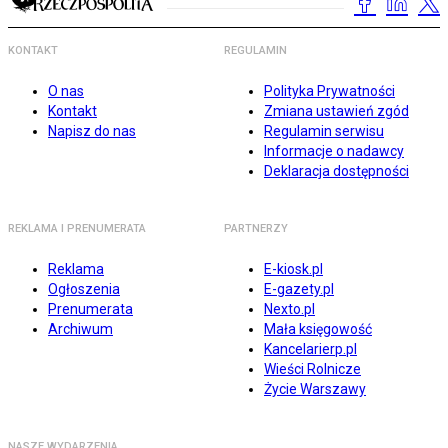
KONTAKT
REGULAMIN
O nas
Polityka Prywatności
Kontakt
Zmiana ustawień zgód
Napisz do nas
Regulamin serwisu
Informacje o nadawcy
Deklaracja dostępności
REKLAMA I PRENUMERATA
PARTNERZY
Reklama
E-kiosk.pl
Ogłoszenia
E-gazety.pl
Prenumerata
Nexto.pl
Archiwum
Mała księgowość
Kancelarierp.pl
Wieści Rolnicze
Życie Warszawy
NASZE WYDARZENIA